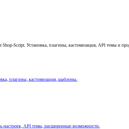
 Shop-Script. Установка, плагины, кастомизация, API темы и п
овка, плагины, кастомизация, шаблоны.
ль настроек, API темы, расширенные возможности.