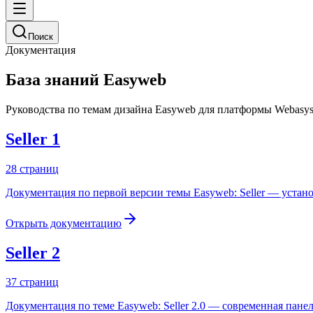
Поиск
Документация
База знаний Easyweb
Руководства по темам дизайна Easyweb для платформы Webasyst
Seller 1
28
страниц
Документация по первой версии темы Easyweb: Seller — устан
Открыть документацию
Seller 2
37
страниц
Документация по теме Easyweb: Seller 2.0 — современная пане