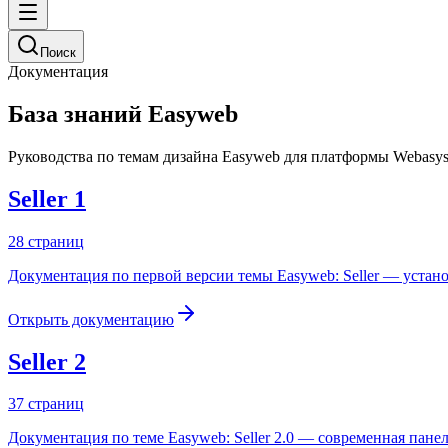
Поиск
Документация
База знаний Easyweb
Руководства по темам дизайна Easyweb для платформы Webasyst
Seller 1
28
страниц
Документация по первой версии темы Easyweb: Seller — устан
Открыть документацию
Seller 2
37
страниц
Документация по теме Easyweb: Seller 2.0 — современная пане