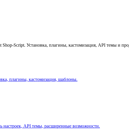
 Shop-Script. Установка, плагины, кастомизация, API темы и п
овка, плагины, кастомизация, шаблоны.
ль настроек, API темы, расширенные возможности.