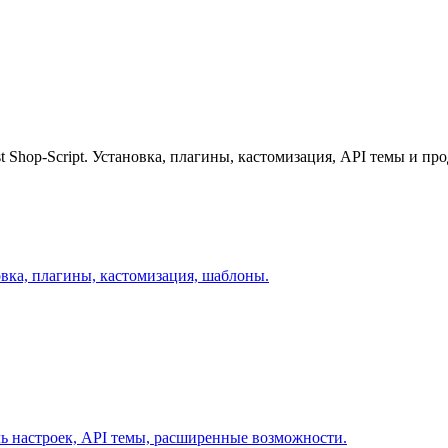
 Shop-Script. Установка, плагины, кастомизация, API темы и п
овка, плагины, кастомизация, шаблоны.
ль настроек, API темы, расширенные возможности.