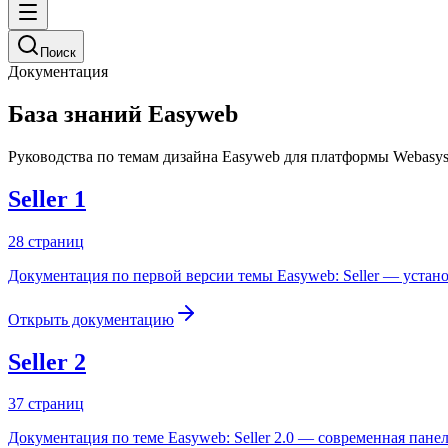
Поиск
Документация
База знаний Easyweb
Руководства по темам дизайна Easyweb для платформы Webasyst
Seller 1
28
страниц
Документация по первой версии темы Easyweb: Seller — устан
Открыть документацию
Seller 2
37
страниц
Документация по теме Easyweb: Seller 2.0 — современная пане