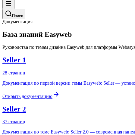
Поиск
Документация
База знаний Easyweb
Руководства по темам дизайна Easyweb для платформы Webasyst
Seller 1
28
страниц
Документация по первой версии темы Easyweb: Seller — устан
Открыть документацию
Seller 2
37
страниц
Документация по теме Easyweb: Seller 2.0 — современная пане