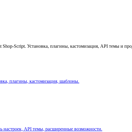
 Shop-Script. Установка, плагины, кастомизация, API темы и п
овка, плагины, кастомизация, шаблоны.
ль настроек, API темы, расширенные возможности.